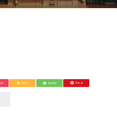
et
RSS
feedly
Pin it