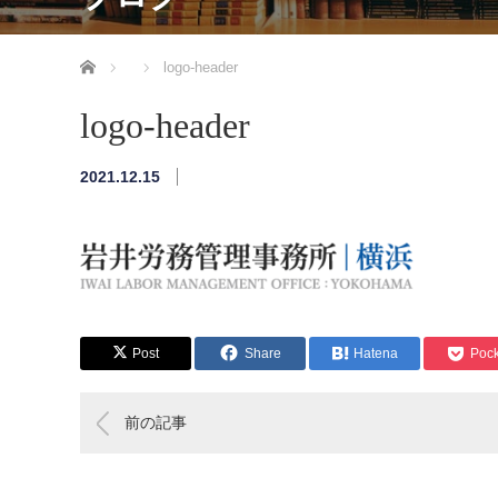
ホーム
logo-header
logo-header
2021.12.15
Post
Share
Hatena
Pock
前の記事